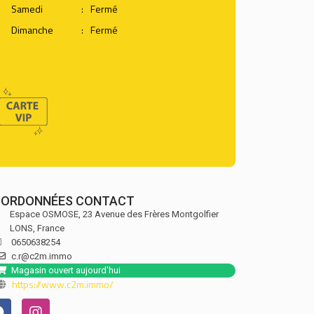
Samedi
:
Fermé
Dimanche
:
Fermé
ORDONNÉES CONTACT
Espace OSMOSE, 23 Avenue des Frères Montgolfier
LONS,
France
0650638254
c.r@c2m.immo
Magasin ouvert aujourd'hui
https://www.c2m.immo/