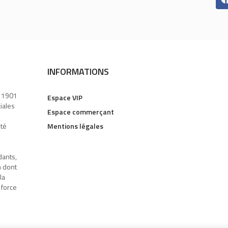
INFORMATIONS
i 1901
Espace VIP
ciales
Espace commerçant
uté
Mentions légales
dants,
n dont
la
 force