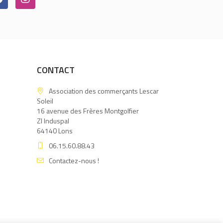
CONTACT
Association des commerçants Lescar
Soleil
16 avenue des Frères Montgolfier
ZI Induspal
64140 Lons
06.15.60.88.43
Contactez-nous !