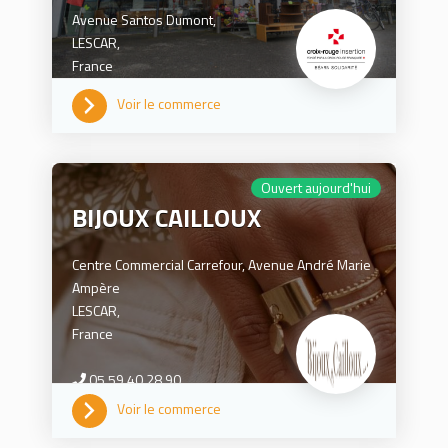
Avenue Santos Dumont,
LESCAR,
France
Voir le commerce
0559842180
Ouvert aujourd'hui
BIJOUX CAILLOUX
Centre Commercial Carrefour, Avenue André Marie
Ampère
LESCAR,
France
05.59.40.28.90
Voir le commerce