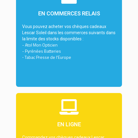
EN COMMERCES RELAIS
Vous pouvez acheter vos chèques cadeaux
Lescar Soleil dans les commerces suivants dans
la limite des stocks disponibles :
- Atol Mon Opticien
- Pyrénées Batteries
Tabac Presse de l'Europe
-
EN LIGNE
Commandez vos chèques cadeaux Lescar