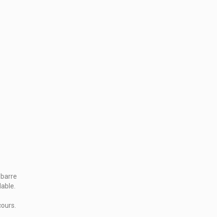
 barre
lable.
cours.