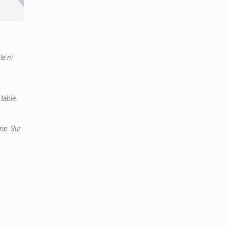
e ni
table,
rie. Sur