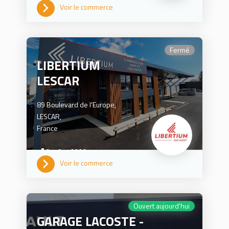
Voir le commerce
Fermé
LIBERTIUM
LESCAR
89 Boulevard de l'Europe,
LESCAR,
France
0559776600
Voir le commerce
Ouvert aujourd'hui
GARAGE LACOSTE -