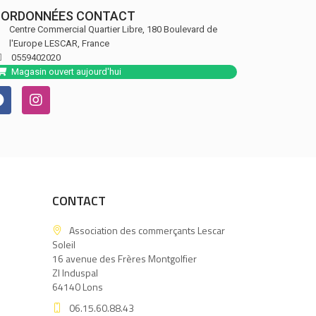
ORDONNÉES CONTACT
Centre Commercial Quartier Libre, 180 Boulevard de
l'Europe
LESCAR,
France
0559402020
Magasin ouvert aujourd'hui
CONTACT
Association des commerçants Lescar
Soleil
16 avenue des Frères Montgolfier
ZI Induspal
64140 Lons
06.15.60.88.43