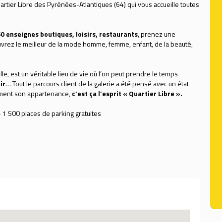
rtier Libre des Pyrénées-Atlantiques (64) qui vous accueille toutes
.
0 enseignes boutiques, loisirs, restaurants
, prenez une
vrez le meilleur de la mode homme, femme, enfant, de la beauté,
le, est un véritable lieu de vie où l’on peut prendre le temps
ir
… Tout le parcours client de la galerie a été pensé avec un état
èrement son appartenance,
c’est ça l’esprit « Quartier Libre ».
 1 500 places de parking gratuites