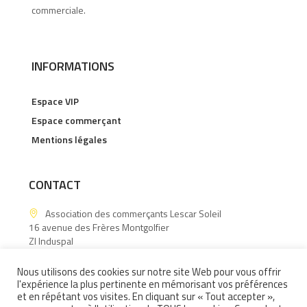
commerciale.
INFORMATIONS
Espace VIP
Espace commerçant
Mentions légales
CONTACT
Association des commerçants Lescar Soleil
16 avenue des Frères Montgolfier
ZI Induspal
64140 Lons
Nous utilisons des cookies sur notre site Web pour vous offrir
06.15.60.88.43
l'expérience la plus pertinente en mémorisant vos préférences
et en répétant vos visites. En cliquant sur « Tout accepter »,
Contactez-nous !