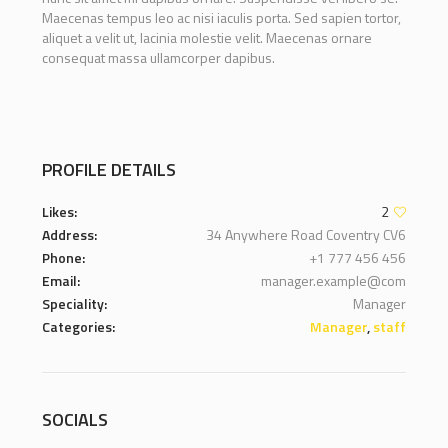
Maecenas tempus leo ac nisi iaculis porta. Sed sapien tortor,
aliquet a velit ut, lacinia molestie velit. Maecenas ornare
consequat massa ullamcorper dapibus.
PROFILE DETAILS
Likes:
2
Address:
34 Anywhere Road Coventry CV6
Phone:
+1 777 456 456
Email:
manager.example@com
Speciality:
Manager
Categories:
Manager
,
staff
SOCIALS