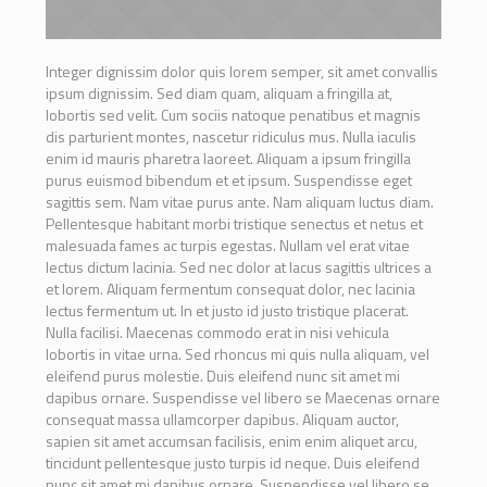
Integer dignissim dolor quis lorem semper, sit amet convallis
ipsum dignissim. Sed diam quam, aliquam a fringilla at,
lobortis sed velit. Cum sociis natoque penatibus et magnis
dis parturient montes, nascetur ridiculus mus. Nulla iaculis
enim id mauris pharetra laoreet. Aliquam a ipsum fringilla
purus euismod bibendum et et ipsum. Suspendisse eget
sagittis sem. Nam vitae purus ante. Nam aliquam luctus diam.
Pellentesque habitant morbi tristique senectus et netus et
malesuada fames ac turpis egestas. Nullam vel erat vitae
lectus dictum lacinia. Sed nec dolor at lacus sagittis ultrices a
et lorem. Aliquam fermentum consequat dolor, nec lacinia
lectus fermentum ut. In et justo id justo tristique placerat.
Nulla facilisi. Maecenas commodo erat in nisi vehicula
lobortis in vitae urna. Sed rhoncus mi quis nulla aliquam, vel
eleifend purus molestie. Duis eleifend nunc sit amet mi
dapibus ornare. Suspendisse vel libero se Maecenas ornare
consequat massa ullamcorper dapibus. Aliquam auctor,
sapien sit amet accumsan facilisis, enim enim aliquet arcu,
tincidunt pellentesque justo turpis id neque. Duis eleifend
nunc sit amet mi dapibus ornare. Suspendisse vel libero se.