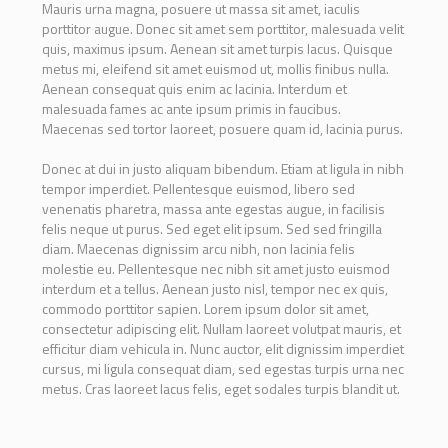
Mauris urna magna, posuere ut massa sit amet, iaculis
porttitor augue. Donec sit amet sem porttitor, malesuada velit
quis, maximus ipsum. Aenean sit amet turpis lacus. Quisque
metus mi, eleifend sit amet euismod ut, mollis finibus nulla.
Aenean consequat quis enim ac lacinia. Interdum et
malesuada fames ac ante ipsum primis in faucibus.
Maecenas sed tortor laoreet, posuere quam id, lacinia purus.
Donec at dui in justo aliquam bibendum. Etiam at ligula in nibh
tempor imperdiet. Pellentesque euismod, libero sed
venenatis pharetra, massa ante egestas augue, in facilisis
felis neque ut purus. Sed eget elit ipsum. Sed sed fringilla
diam. Maecenas dignissim arcu nibh, non lacinia felis
molestie eu. Pellentesque nec nibh sit amet justo euismod
interdum et a tellus. Aenean justo nisl, tempor nec ex quis,
commodo porttitor sapien. Lorem ipsum dolor sit amet,
consectetur adipiscing elit. Nullam laoreet volutpat mauris, et
efficitur diam vehicula in. Nunc auctor, elit dignissim imperdiet
cursus, mi ligula consequat diam, sed egestas turpis urna nec
metus. Cras laoreet lacus felis, eget sodales turpis blandit ut.