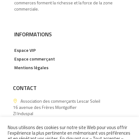
commerces forment la richesse et la force de la zone
commerciale.
INFORMATIONS
Espace VIP
Espace commerçant
Mentions légales
CONTACT
Association des commerçants Lescar Soleil
16 avenue des Frères Montgolfier
ZI Induspal
64140 Lons
Nous utilisons des cookies sur notre site Web pour vous offrir
06.15.60.88.43
l'expérience la plus pertinente en mémorisant vos préférences
et en répétant vos visites. En cliquant sur « Tout accepter »,
Contactez-nous !