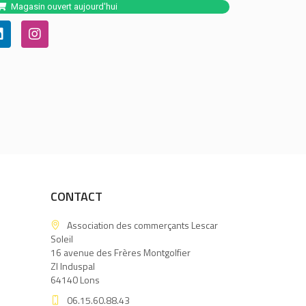
Magasin ouvert aujourd'hui
CONTACT
Association des commerçants Lescar
Soleil
16 avenue des Frères Montgolfier
ZI Induspal
64140 Lons
06.15.60.88.43