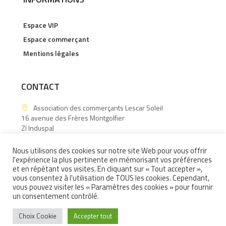
Espace VIP
Espace commerçant
Mentions légales
CONTACT
Association des commerçants Lescar Soleil
16 avenue des Frères Montgolfier
ZI Induspal
64140 Lons
Nous utilisons des cookies sur notre site Web pour vous offrir
06.15.60.88.43
l'expérience la plus pertinente en mémorisant vos préférences
Contactez-nous !
et en répétant vos visites. En cliquant sur « Tout accepter »,
vous consentez à l'utilisation de TOUS les cookies. Cependant,
vous pouvez visiter les « Paramètres des cookies » pour fournir
un consentement contrôlé.
Choix Cookie
Accepter tout
POLITIQUE DE CONFIDENTIALITÉ
/ ZKDIGITAL © 2021 / ALL RIGHTS